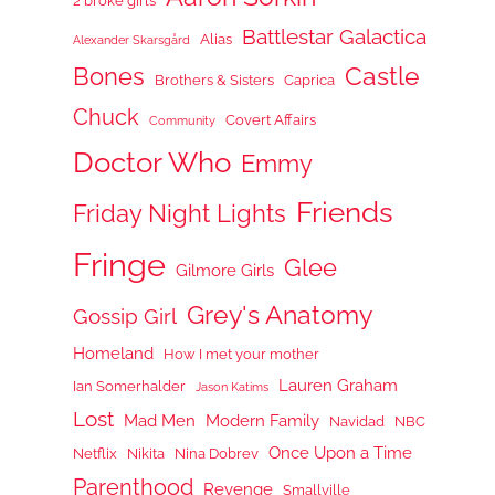
2 broke girls
Battlestar Galactica
Alias
Alexander Skarsgård
Castle
Bones
Brothers & Sisters
Caprica
Chuck
Covert Affairs
Community
Doctor Who
Emmy
Friends
Friday Night Lights
Fringe
Glee
Gilmore Girls
Grey's Anatomy
Gossip Girl
Homeland
How I met your mother
Lauren Graham
Ian Somerhalder
Jason Katims
Lost
Mad Men
Modern Family
Navidad
NBC
Once Upon a Time
Netflix
Nikita
Nina Dobrev
Parenthood
Revenge
Smallville