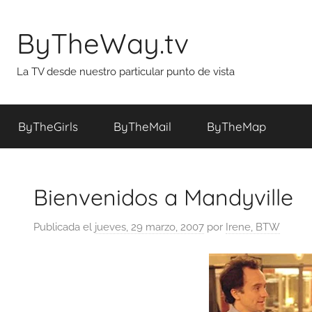
Saltar
al
ByTheWay.tv
contenido
La TV desde nuestro particular punto de vista
ByTheGirls
ByTheMail
ByTheMap
Bienvenidos a Mandyville
Publicada el
jueves, 29 marzo, 2007
por
Irene, BTW