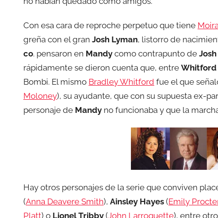
no habían quedado como amigos.
Con esa cara de reproche perpetuo que tiene
Moira
greña con el gran
Josh Lyman
, listorro de nacimie
co
. pensaron en
Mandy
como contrapunto de
Josh
rápidamente se dieron cuenta que, entre
Whitford
Bombi. El mismo
Bradley Whitford
fue el que seña
Moloney
), su ayudante, que con su supuesta ex-par
personaje de
Mandy
no funcionaba y que la march
Hay otros personajes de la serie que conviven pla
(
Anna Deavere Smith
),
Ainsley Hayes
(
Emily Procte
Platt
) o
Lionel Tribby
(
John Larroquette
), entre ot