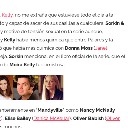
 Kelly
, no me extraña que estuviese todo el día a la
nto y capaz de sacar de sus casillas a cualquiera.
Sorkin &
y motivo de tensión sexual en la serie aunque,
y
Kelly
había menos química que entre Pajares y la
ló que había más química con
Donna Moss
(
Janel
eja.
Sorkin
menciona, en el libro oficial de la serie, que el
a de
Moira Kelly
fue amistosa.
centeramente en “
Mandyville
”, como
Nancy McNally
r
),
Elise Bailey
(
Danica McKellar
),
Oliver Babish
(
Oliver
ros muchos.