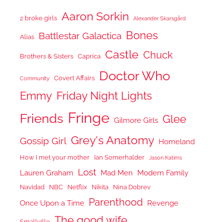
Aaron Sorkin
2 broke girls
Alexander Skarsgård
Bones
Battlestar Galactica
Alias
Castle
Chuck
Brothers & Sisters
Caprica
Doctor Who
Covert Affairs
Community
Emmy
Friday Night Lights
Fringe
Friends
Glee
Gilmore Girls
Grey's Anatomy
Gossip Girl
Homeland
How I met your mother
Ian Somerhalder
Jason Katims
Lost
Lauren Graham
Mad Men
Modern Family
Navidad
NBC
Netflix
Nikita
Nina Dobrev
Parenthood
Once Upon a Time
Revenge
The good wife
Smallville