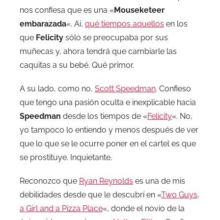
nos confiesa que es una «
Mouseketeer
embarazada
«. Ai,
qué tiempos aquellos
en los
que
Felicity
sólo se preocupaba por sus
muñecas y, ahora tendrá que cambiarle las
caquitas a su bebé. Qué primor.
A su lado, como no,
Scott Speedman
. Confieso
que tengo una pasión oculta e inexplicable hacia
Speedman
desde los tiempos de «
Felicity
«. No,
yo tampoco lo entiendo y menos después de ver
que lo que se le ocurre poner en el cartel es que
se prostituye. Inquietante.
Reconozco que
Ryan Reynolds
es una de mis
debilidades desde que le descubrí en «
Two Guys,
a Girl and a Pizza Place
«, donde el novio de la