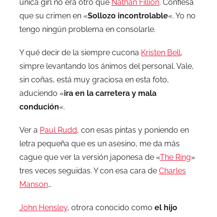
única girl no era otro que
Nathan Fillion
. Confiesa
que su crimen en «
Sollozo incontrolable
«. Yo no
tengo ningún problema en consolarle.
Y qué decir de la siempre cucona
Kristen Bell
,
simpre levantando los ánimos del personal. Vale,
sin coñas, está muy graciosa en esta foto,
aduciendo «
ira en la carretera y mala
condución
«.
Ver a
Paul Rudd
, con esas pintas y poniendo en
letra pequeña que es un asesino, me da más
cague que ver la versión japonesa de «
The Ring
»
tres veces seguidas. Y con esa cara de
Charles
Manson
…
John Hensley
, otrora conocido como
el hijo