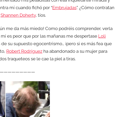
limentado mis pesadillas con esa inquietante mirada y
ntra mí cuando fichó por “
Embrujadas
”. ¿Cómo contratan
:
Shannen Doherty
, tíos.
aún me da más miedo! Como podréis comprender, verla
a mí es peor que por las mañanas me despertase
Loli
s de su supuesto egocentrismo… ¡pero si es más fea que
rto,
Robert Rodríguez
ha abandonado a su mujer para
s traqueteos se le cae la piel a tiras.
—————————