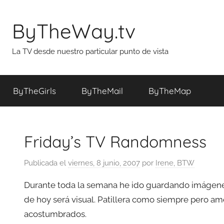
Saltar
al
ByTheWay.tv
contenido
La TV desde nuestro particular punto de vista
ByTheGirls
ByTheMail
ByTheMap
Friday’s TV Randomness
Publicada el
viernes, 8 junio, 2007
por
Irene, BTW
Durante toda la semana he ido guardando imágene
de hoy será visual. Patillera como siempre pero a
acostumbrados.