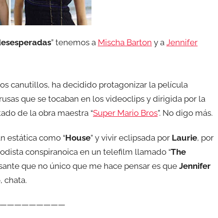
 desesperadas
” tenemos a
Mischa Barton
y a
Jennifer
s canutillos, ha decidido protagonizar la película
rusas que se tocaban en los videoclips y dirigida por la
itado de la obra maestra “
Super Mario Bros
”. No digo más.
an estática como “
House
” y vivir eclipsada por
Laurie
, por
iodista conspiranoica en un telefilm llamado “
The
resante que no único que me hace pensar es que
Jennifer
 chata.
—————————