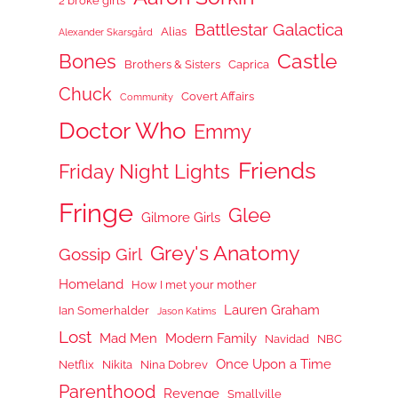
2 broke girls
Battlestar Galactica
Alias
Alexander Skarsgård
Castle
Bones
Brothers & Sisters
Caprica
Chuck
Covert Affairs
Community
Doctor Who
Emmy
Friends
Friday Night Lights
Fringe
Glee
Gilmore Girls
Grey's Anatomy
Gossip Girl
Homeland
How I met your mother
Lauren Graham
Ian Somerhalder
Jason Katims
Lost
Mad Men
Modern Family
Navidad
NBC
Once Upon a Time
Netflix
Nikita
Nina Dobrev
Parenthood
Revenge
Smallville