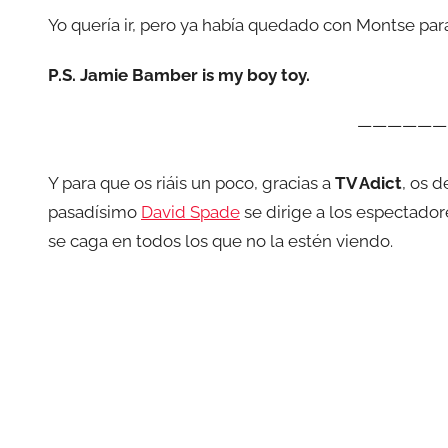
Yo quería ir, pero ya había quedado con Montse par
P.S. Jamie Bamber is my boy toy.
——————
Y para que os riáis un poco, gracias a
TV Adict
, os d
pasadísimo
David Spade
se dirige a los espectadore
se caga en todos los que no la estén viendo.