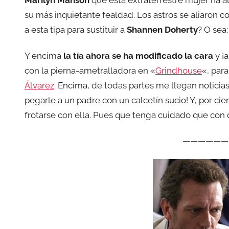
Marilyn Manson
que esta extraterrestre mujer ha a
su más inquietante fealdad. Los astros se aliaron co
a esta tipa para sustituir a
Shannen Doherty
? O sea
Y encima
la tía ahora se ha modificado la cara
y ¡
con la pierna-ametralladora en «
Grindhouse
«, par
Álvarez
. Encima, de todas partes me llegan noticia
pegarle a un padre con un calcetín sucio! Y, por cie
frotarse con ella. Pues que tenga cuidado que con do
——————