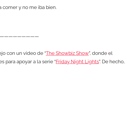
a comer y no me iba bien.
—————————
ejo con un video de “
The Showbiz Show
”, donde el
s para apoyar a la serie “
Friday Night Lights
”. De hecho,