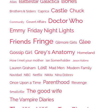
Bones
Battlestar Galactica
Alias
Castle
Chuck
Brothers & Sisters
Caprica
Doctor Who
Covert Affairs
Community
Emmy
Friday Night Lights
Fringe
Friends
Glee
Gilmore Girls
Grey's Anatomy
Gossip Girl
Homeland
How I met your mother
Ian Somerhalder
Jason Katims
Lost
Lauren Graham
Mad Men
Modern Family
Navidad
NBC
Netflix
Nikita
Nina Dobrev
Parenthood
Once Upon a Time
Revenge
The good wife
Smallville
The Vampire Diaries