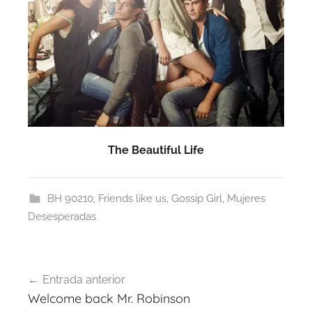
The Beautiful Life
BH 90210
,
Friends like us
,
Gossip Girl
,
Mujeres
Desesperadas
Navegación
Entrada anterior
de
Welcome back Mr. Robinson