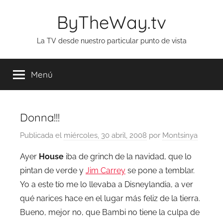
Saltar
ByTheWay.tv
al
contenido
La TV desde nuestro particular punto de vista
Menú
Donna!!!
Publicada el
miércoles, 30 abril, 2008
por
Montsinya
Ayer
House
iba de grinch de la navidad, que lo
pintan de verde y
Jim Carrey
se pone a temblar.
Yo a este tío me lo llevaba a Disneylandia, a ver
qué narices hace en el lugar más feliz de la tierra.
Bueno, mejor no, que Bambi no tiene la culpa de