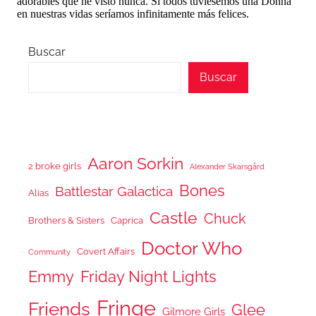
Buscar
Buscar
Aaron Sorkin
2 broke girls
Alexander Skarsgård
Bones
Battlestar Galactica
Alias
Castle
Chuck
Brothers & Sisters
Caprica
Doctor Who
Covert Affairs
Community
Emmy
Friday Night Lights
Fringe
Friends
Glee
Gilmore Girls