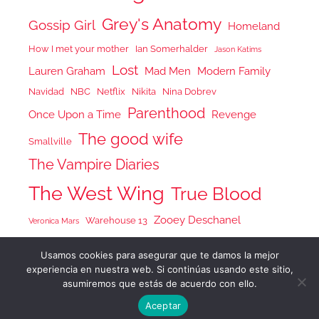
Grey's Anatomy
Gossip Girl
Homeland
How I met your mother
Ian Somerhalder
Jason Katims
Lost
Lauren Graham
Mad Men
Modern Family
Navidad
NBC
Netflix
Nikita
Nina Dobrev
Parenthood
Once Upon a Time
Revenge
The good wife
Smallville
The Vampire Diaries
The West Wing
True Blood
Zooey Deschanel
Warehouse 13
Veronica Mars
Usamos cookies para asegurar que te damos la mejor
experiencia en nuestra web. Si continúas usando este sitio,
asumiremos que estás de acuerdo con ello.
Tema para WordPress: Donovan de ThemeZee.
Aceptar