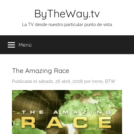
Saltar
ByTheWay.tv
al
contenido
La TV desde nuestro particular punto de vista
Menú
The Amazing Race
Publicada el
sábado, 26 abril, 2008
por
Irene, BTW