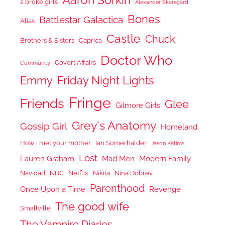
2 broke girls
Alexander Skarsgård
Bones
Battlestar Galactica
Alias
Castle
Chuck
Brothers & Sisters
Caprica
Doctor Who
Covert Affairs
Community
Emmy
Friday Night Lights
Fringe
Friends
Glee
Gilmore Girls
Grey's Anatomy
Gossip Girl
Homeland
How I met your mother
Ian Somerhalder
Jason Katims
Lost
Lauren Graham
Mad Men
Modern Family
Navidad
NBC
Netflix
Nikita
Nina Dobrev
Parenthood
Once Upon a Time
Revenge
The good wife
Smallville
The Vampire Diaries