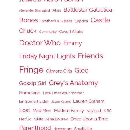
2 broke girls
Battlestar Galactica
Alias
Alexander Skarsgård
Castle
Bones
Brothers & Sisters
Caprica
Chuck
Covert Affairs
Community
Doctor Who
Emmy
Friends
Friday Night Lights
Fringe
Glee
Gilmore Girls
Grey's Anatomy
Gossip Girl
Homeland
How I met your mother
Lauren Graham
Ian Somerhalder
Jason Katims
Lost
Mad Men
Modern Family
Navidad
NBC
Once Upon a Time
Netflix
Nikita
Nina Dobrev
Parenthood
Revenge
Smallville