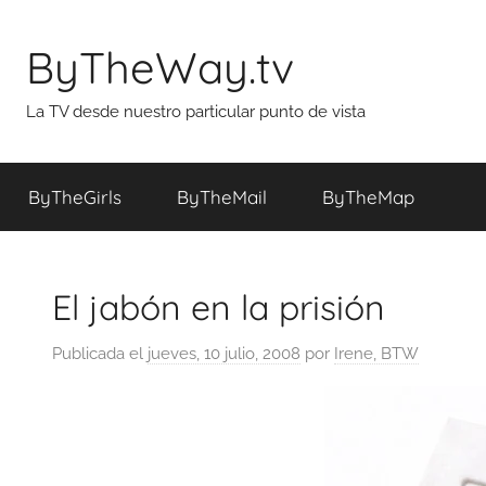
Saltar
al
ByTheWay.tv
contenido
La TV desde nuestro particular punto de vista
ByTheGirls
ByTheMail
ByTheMap
El jabón en la prisión
Publicada el
jueves, 10 julio, 2008
por
Irene, BTW