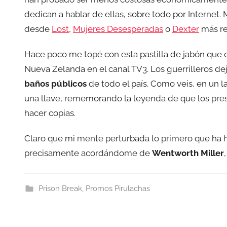
dedican a hablar de ellas, sobre todo por Internet
desde
Lost
,
Mujeres Desesperadas
o
Dexter
más re
Hace poco me topé con esta pastilla de jabón que 
Nueva Zelanda en el canal TV3. Los guerrilleros de
baños públicos
de todo el país. Como veis, en un la
una llave, rememorando la leyenda de que los preso
hacer copias.
Claro que mi mente perturbada lo primero que ha h
precisamente acordándome de
Wentworth Miller
Prison Break
,
Promos Pirulachas