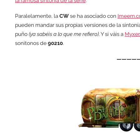
la famosa sintonía de la serie
.
Paralelamente, la
CW
se ha asociado con
Imeem.
pueden mandar sus propias versiones de la sinton
puño
(ya sabéis a lo que me refiero)
. Y si váis a
Myxer
sonitonos de
90210
.
————