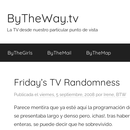
Saltar
al
ByTheWay.tv
contenido
La TV desde nuestro particular punto de vista
ByTheGirls
ByTheMail
ByTheMap
Friday’s TV Randomness
Publicada el
viernes, 5 septiembre, 2008
por
Irene, BTW
Parece mentira que ya esté aquí la programación de
se presentaba largo y denso pero, ¡chas!, tras hab
enteras, se puede decir que he sobrevivido.