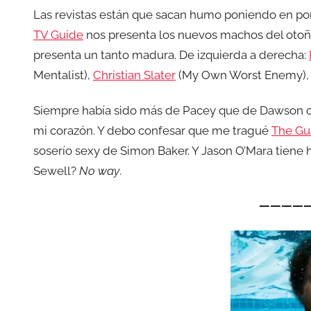
Las revistas están que sacan humo poniendo en port
TV Guide
nos presenta los nuevos machos del otoño
presenta un tanto madura. De izquierda a derecha:
Mentalist),
Christian Slater
(My Own Worst Enemy)
Siempre había sido más de Pacey que de Dawson co
mi corazón. Y debo confesar que me tragué
The Gu
soserío sexy de Simon Baker. Y Jason O’Mara tiene h
Sewell?
No way
.
————