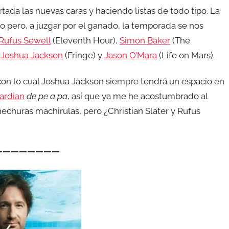
ada las nuevas caras y haciendo listas de todo tipo. La
 pero, a juzgar por el ganado, la temporada se nos
Rufus Sewell
(Eleventh Hour),
Simon Baker
(The
,
Joshua Jackson
(Fringe) y
Jason O’Mara
(Life on Mars).
n lo cual Joshua Jackson siempre tendrá un espacio en
ardian
de pe a pa
, así que ya me he acostumbrado al
echuras machirulas, pero ¿Christian Slater y Rufus
————————