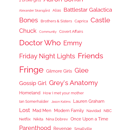
2 broke girls
Battlestar Galactica
Alias
Alexander Skarsgård
Castle
Bones
Brothers & Sisters
Caprica
Chuck
Covert Affairs
Community
Doctor Who
Emmy
Friends
Friday Night Lights
Fringe
Glee
Gilmore Girls
Grey's Anatomy
Gossip Girl
Homeland
How I met your mother
Lauren Graham
Ian Somerhalder
Jason Katims
Lost
Mad Men
Modern Family
Navidad
NBC
Once Upon a Time
Netflix
Nikita
Nina Dobrev
Parenthood
Revenge
Smallville