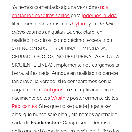
Ya hemos comentado alguna vez cómo
nos
bastamos nosotros solitos
para
jodernos la vida
,
literalmente. Creamos a los
Cylons
y los
frakkin
cylons
casi nos aniquilan. Bueno, claro, en
realidad, nosotros, como décimo tercera tribu
(ATENCIÓN SPOILER ÚLTIMA TEMPORADA,
CERRAD LOS OJOS, NO RESPIRÉIS Y PASAD A LA
SIGUIENTE LINEA) simplemente nos cargamos la
tierra, ahí es nada. Aunque en realidad no parece
tan grave, la verdad, si lo comparamos con la
cagada de los
Antiguos
en su implicación en el
nacimiento de los
Wraith
y posteriormente de los
Replicantes
. Si es que no se puede jugar a ser
dios, que nunca sale bien. ¿No hemos aprendido
nada de
Frankensten
? Carajo. Recordemos el
pollo que se lió con la resurrección de Buffy o las