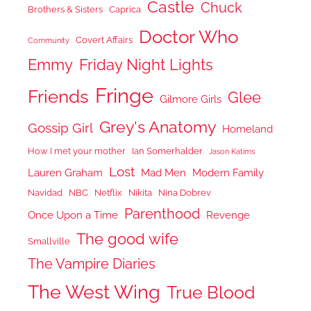
Castle
Chuck
Brothers & Sisters
Caprica
Doctor Who
Covert Affairs
Community
Emmy
Friday Night Lights
Fringe
Friends
Glee
Gilmore Girls
Grey's Anatomy
Gossip Girl
Homeland
How I met your mother
Ian Somerhalder
Jason Katims
Lost
Lauren Graham
Mad Men
Modern Family
Navidad
NBC
Netflix
Nikita
Nina Dobrev
Parenthood
Once Upon a Time
Revenge
The good wife
Smallville
The Vampire Diaries
The West Wing
True Blood