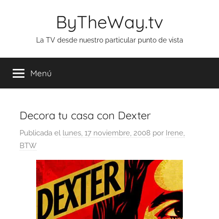
Saltar
ByTheWay.tv
al
contenido
La TV desde nuestro particular punto de vista
Menú
Decora tu casa con Dexter
Publicada el
lunes, 17 noviembre, 2008
por
Irene,
BTW