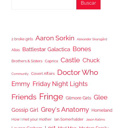
Buscar
Aaron Sorkin
2 broke girls
Alexander Skarsgård
Bones
Battlestar Galactica
Alias
Castle
Chuck
Brothers & Sisters
Caprica
Doctor Who
Covert Affairs
Community
Emmy
Friday Night Lights
Fringe
Friends
Glee
Gilmore Girls
Grey's Anatomy
Gossip Girl
Homeland
How I met your mother
Ian Somerhalder
Jason Katims
Lost