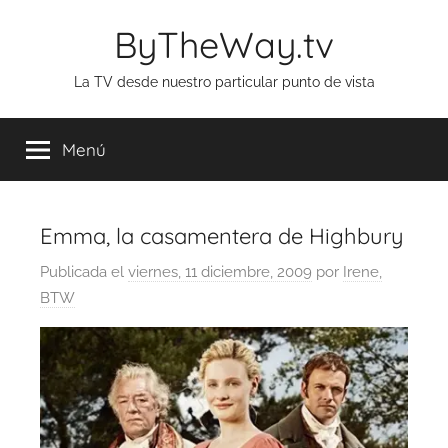
Saltar
ByTheWay.tv
al
contenido
La TV desde nuestro particular punto de vista
Menú
Emma, la casamentera de Highbury
Publicada el
viernes, 11 diciembre, 2009
por
Irene,
BTW