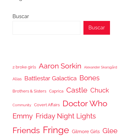
Buscar
Buscar
Aaron Sorkin
2 broke girls
Alexander Skarsgård
Bones
Battlestar Galactica
Alias
Castle
Chuck
Brothers & Sisters
Caprica
Doctor Who
Covert Affairs
Community
Emmy
Friday Night Lights
Fringe
Friends
Glee
Gilmore Girls