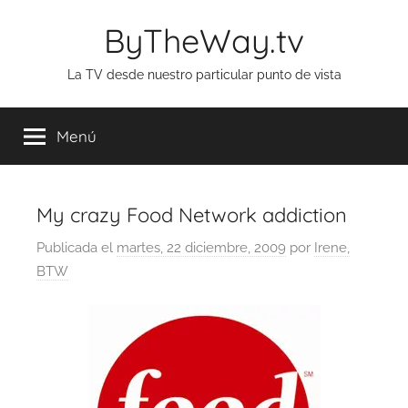
Saltar
ByTheWay.tv
al
contenido
La TV desde nuestro particular punto de vista
Menú
My crazy Food Network addiction
Publicada el
martes, 22 diciembre, 2009
por
Irene,
BTW