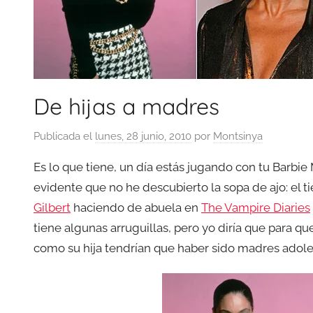
De hijas a madres
Publicada el
lunes, 28 junio, 2010
por
Montsinya
Es lo que tiene, un día estás jugando con tu Barbie 
evidente que no he descubierto la sopa de ajo: el t
Gilbert
haciendo de abuela en
The Vampire Diaries
tiene algunas arruguillas, pero yo diría que para q
como su hija tendrían que haber sido madres adole