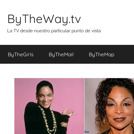
Saltar
al
ByTheWay.tv
contenido
La TV desde nuestro particular punto de vista
ByTheGirls
ByTheMail
ByTheMap