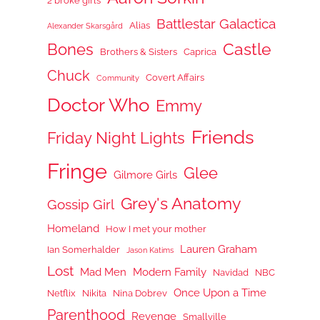
2 broke girls
Battlestar Galactica
Alias
Alexander Skarsgård
Castle
Bones
Brothers & Sisters
Caprica
Chuck
Covert Affairs
Community
Doctor Who
Emmy
Friends
Friday Night Lights
Fringe
Glee
Gilmore Girls
Grey's Anatomy
Gossip Girl
Homeland
How I met your mother
Lauren Graham
Ian Somerhalder
Jason Katims
Lost
Mad Men
Modern Family
Navidad
NBC
Once Upon a Time
Netflix
Nikita
Nina Dobrev
Parenthood
Revenge
Smallville