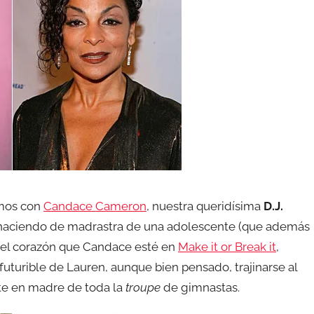
amos con
Candace Cameron
, nuestra queridísima
D.J.
hí haciendo de madrastra de una adolescente (que además
a el corazón que Candace esté en
Make it or Break it
,
futurible de Lauren, aunque bien pensado, trajinarse al
te en madre de toda la
troupe
de gimnastas.