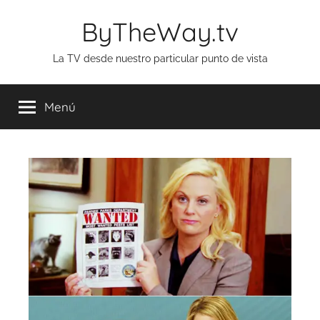
Saltar
ByTheWay.tv
al
contenido
La TV desde nuestro particular punto de vista
Menú