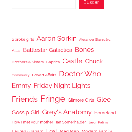
Buscar
Aaron Sorkin
2 broke girls
Alexander Skarsgård
Bones
Battlestar Galactica
Alias
Castle
Chuck
Brothers & Sisters
Caprica
Doctor Who
Covert Affairs
Community
Emmy
Friday Night Lights
Fringe
Friends
Glee
Gilmore Girls
Grey's Anatomy
Gossip Girl
Homeland
How I met your mother
Ian Somerhalder
Jason Katims
Lost
Lauren Graham
Mad Men
Modern Family