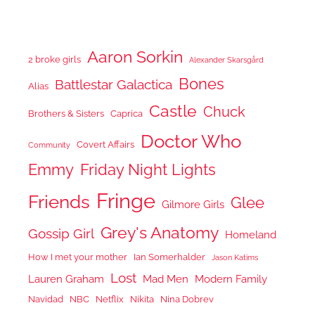
Aaron Sorkin
2 broke girls
Alexander Skarsgård
Bones
Battlestar Galactica
Alias
Castle
Chuck
Brothers & Sisters
Caprica
Doctor Who
Covert Affairs
Community
Emmy
Friday Night Lights
Fringe
Friends
Glee
Gilmore Girls
Grey's Anatomy
Gossip Girl
Homeland
How I met your mother
Ian Somerhalder
Jason Katims
Lost
Lauren Graham
Mad Men
Modern Family
Navidad
NBC
Netflix
Nikita
Nina Dobrev