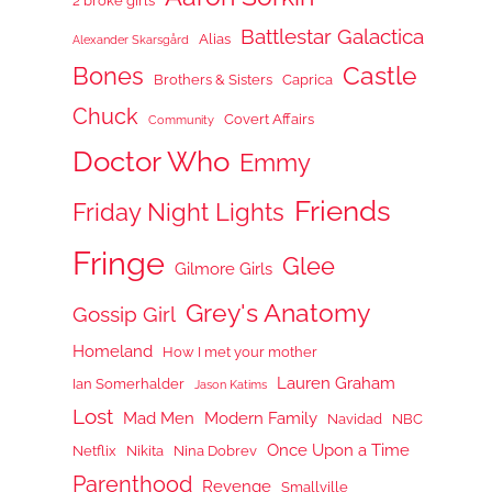
2 broke girls
Battlestar Galactica
Alias
Alexander Skarsgård
Castle
Bones
Brothers & Sisters
Caprica
Chuck
Covert Affairs
Community
Doctor Who
Emmy
Friends
Friday Night Lights
Fringe
Glee
Gilmore Girls
Grey's Anatomy
Gossip Girl
Homeland
How I met your mother
Lauren Graham
Ian Somerhalder
Jason Katims
Lost
Mad Men
Modern Family
Navidad
NBC
Once Upon a Time
Netflix
Nikita
Nina Dobrev
Parenthood
Revenge
Smallville