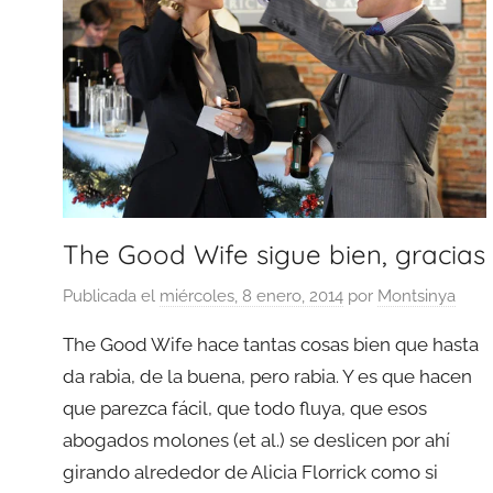
The Good Wife sigue bien, gracias
Publicada el
miércoles, 8 enero, 2014
por
Montsinya
The Good Wife hace tantas cosas bien que hasta
da rabia, de la buena, pero rabia. Y es que hacen
que parezca fácil, que todo fluya, que esos
abogados molones (et al.) se deslicen por ahí
girando alrededor de Alicia Florrick como si