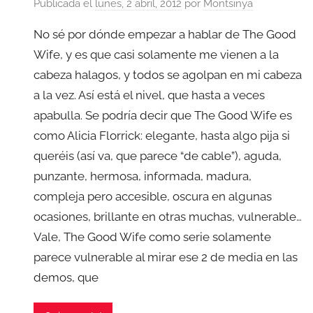
Publicada el
lunes, 2 abril, 2012
por
Montsinya
No sé por dónde empezar a hablar de The Good
Wife, y es que casi solamente me vienen a la
cabeza halagos, y todos se agolpan en mi cabeza
a la vez. Así está el nivel, que hasta a veces
apabulla. Se podría decir que The Good Wife es
como Alicia Florrick: elegante, hasta algo pija si
queréis (así va, que parece “de cable”), aguda,
punzante, hermosa, informada, madura,
compleja pero accesible, oscura en algunas
ocasiones, brillante en otras muchas, vulnerable…
Vale, The Good Wife como serie solamente
parece vulnerable al mirar ese 2 de media en las
demos, que