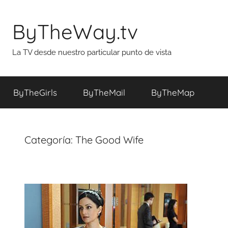
Saltar
al
ByTheWay.tv
contenido
La TV desde nuestro particular punto de vista
ByTheGirls
ByTheMail
ByTheMap
Categoría:
The Good Wife