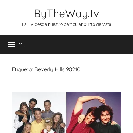
Saltar
ByTheWay.tv
al
contenido
La TV desde nuestro particular punto de vista
Menú
Etiqueta:
Beverly Hills 90210