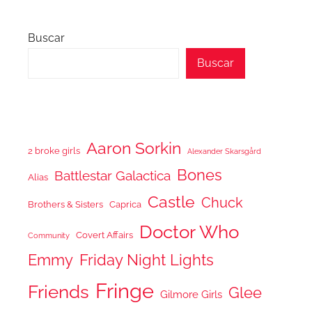
Buscar
Buscar
Aaron Sorkin
2 broke girls
Alexander Skarsgård
Bones
Battlestar Galactica
Alias
Castle
Chuck
Brothers & Sisters
Caprica
Doctor Who
Covert Affairs
Community
Emmy
Friday Night Lights
Fringe
Friends
Glee
Gilmore Girls