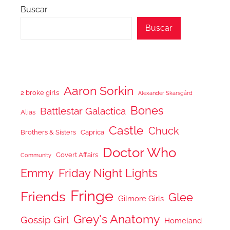
Buscar
Buscar
Aaron Sorkin
2 broke girls
Alexander Skarsgård
Bones
Battlestar Galactica
Alias
Castle
Chuck
Brothers & Sisters
Caprica
Doctor Who
Covert Affairs
Community
Emmy
Friday Night Lights
Fringe
Friends
Glee
Gilmore Girls
Grey's Anatomy
Gossip Girl
Homeland