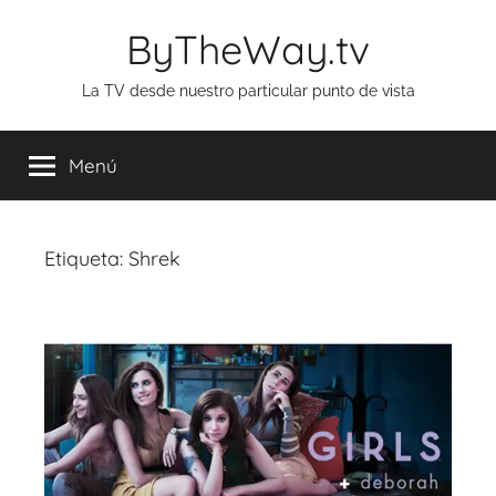
Saltar
ByTheWay.tv
al
contenido
La TV desde nuestro particular punto de vista
Menú
Etiqueta:
Shrek