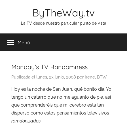
Saltar
ByTheWay.tv
al
contenido
La TV desde nuestro particular punto de vista
Menú
Monday’s TV Randomness
Publicada el
lunes, 23 junio, 2008
por
Irene, BTW
Hoy es la noche de San Juan, qué bonito día. Yo
tengo un catarro que no me aguanto de pie, así
que comprenderéis que mi cerebro está tan
disperso como estos pensamientos televisivos
ramdonizados
.