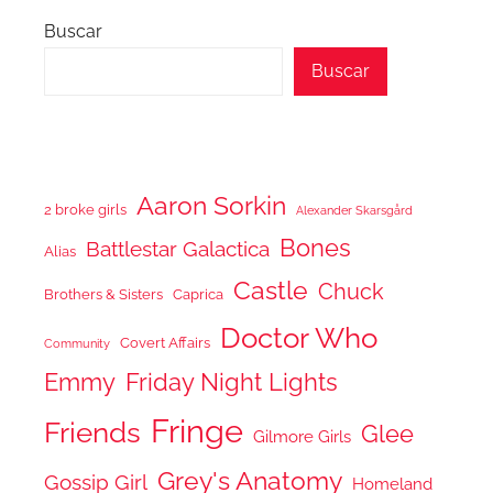
Buscar
Buscar
Aaron Sorkin
2 broke girls
Alexander Skarsgård
Bones
Battlestar Galactica
Alias
Castle
Chuck
Brothers & Sisters
Caprica
Doctor Who
Covert Affairs
Community
Emmy
Friday Night Lights
Fringe
Friends
Glee
Gilmore Girls
Grey's Anatomy
Gossip Girl
Homeland