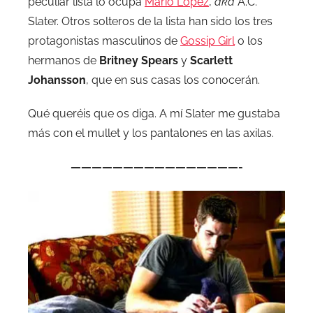
peculiar lista lo ocupa
Mario López
,
aka
A.C.
Slater. Otros solteros de la lista han sido los tres
protagonistas masculinos de
Gossip Girl
o los
hermanos de
Britney Spears
y
Scarlett
Johansson
, que en sus casas los conocerán.
Qué queréis que os diga. A mí Slater me gustaba
más con el mullet y los pantalones en las axilas.
————————————————-