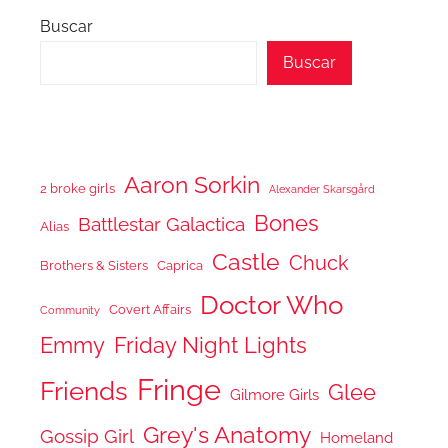
Buscar
Buscar
Aaron Sorkin
2 broke girls
Alexander Skarsgård
Bones
Battlestar Galactica
Alias
Castle
Chuck
Brothers & Sisters
Caprica
Doctor Who
Covert Affairs
Community
Emmy
Friday Night Lights
Fringe
Friends
Glee
Gilmore Girls
Grey's Anatomy
Gossip Girl
Homeland