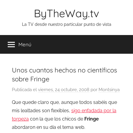
Saltar
ByTheWay.tv
al
contenido
La TV desde nuestro particular punto de vista
Menú
Unos cuantos hechos no científicos
sobre Fringe
Publicada el
viernes, 24 octubre, 2008
por
Montsinya
Que quede claro que, aunque todos sabéis que
mis lealtades son flexibles,
sigo enfadada por la
torpeza
con la que los chicos de
Fringe
abordaron en su día el tema web.