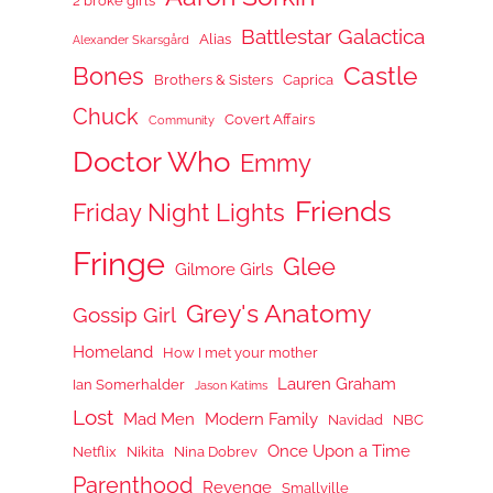
2 broke girls
Battlestar Galactica
Alias
Alexander Skarsgård
Castle
Bones
Brothers & Sisters
Caprica
Chuck
Covert Affairs
Community
Doctor Who
Emmy
Friends
Friday Night Lights
Fringe
Glee
Gilmore Girls
Grey's Anatomy
Gossip Girl
Homeland
How I met your mother
Lauren Graham
Ian Somerhalder
Jason Katims
Lost
Mad Men
Modern Family
Navidad
NBC
Once Upon a Time
Netflix
Nikita
Nina Dobrev
Parenthood
Revenge
Smallville