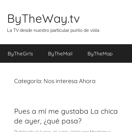
Saltar
al
ByTheWay.tv
contenido
La TV desde nuestro particular punto de vista
ByTheGirls
ByTheMail
ByTheMap
Categoría:
Nos interesa Ahora
Pues a mí me gustaba La chica
de ayer, ¿qué pasa?
Publicada el
lunes, 15 junio, 2009
por
Montsinya